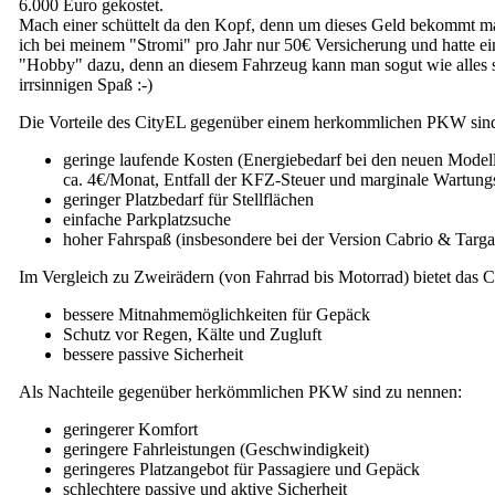
6.000 Euro gekostet.
Mach einer schüttelt da den Kopf, denn um dieses Geld bekommt man
ich bei meinem "Stromi" pro Jahr nur 50€ Versicherung und hatte 
"Hobby" dazu, denn an diesem Fahrzeug kann man sogut wie alles s
irrsinnigen Spaß :-)
Die Vorteile des CityEL gegenüber einem herkommlichen PKW sin
geringe laufende Kosten (Energiebedarf bei den neuen Mode
ca. 4€/Monat, Entfall der KFZ-Steuer und marginale Wartung
geringer Platzbedarf für Stellflächen
einfache Parkplatzsuche
hoher Fahrspaß (insbesondere bei der Version Cabrio & Targa
Im Vergleich zu Zweirädern (von Fahrrad bis Motorrad) bietet das C
bessere Mitnahmemöglichkeiten für Gepäck
Schutz vor Regen, Kälte und Zugluft
bessere passive Sicherheit
Als Nachteile gegenüber herkömmlichen PKW sind zu nennen:
geringerer Komfort
geringere Fahrleistungen (Geschwindigkeit)
geringeres Platzangebot für Passagiere und Gepäck
schlechtere passive und aktive Sicherheit