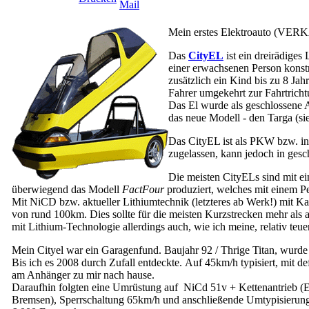
Mein erstes Elektroauto (VERK
Das
CityEL
ist ein dreirädiges
einer erwachsenen Person konstr
zusätzlich ein Kind bis zu 8 Ja
Fahrer umgekehrt zur Fahrtricht
Das El wurde als geschlossene 
das neue Modell - den Targa (sie
Das CityEL ist als PKW bzw. in
zugelassen, kann jedoch in ges
Die meisten CityELs sind mit ei
überwiegend das Modell
FactFour
produziert, welches mit einem Pe
Mit NiCD bzw. aktueller Lithiumtechnik (letzteres ab Werk!) mit K
von rund 100km. Dies sollte für die meisten Kurzstrecken mehr als 
mit Lithium-Technologie allerdings auch, wie ich meine, relativ teuer
Mein Cityel war ein Garagenfund. Baujahr 92 / Thrige Titan, wurde
Bis ich es 2008 durch Zufall entdeckte. Auf 45km/h typisiert, mit de
am Anhänger zu mir nach hause.
Daraufhin folgten eine Umrüstung auf NiCd 51v + Kettenantrieb (
Bremsen), Sperrschaltung 65km/h und anschließende Umtypisierung 